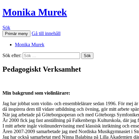
Monika Murek
Sök
Gå till innehåll
Primär meny
Monika Murek
Sök efter:
Pedagogiskt Verksamhet
Min bakgrund som violinlärare:
Jag har jobbat som violin- och ensemblelärare sedan 1996. För mej är 
då inspirera dem till vidare utbildning och övning, gör mitt arbete spä
När jag arbetade på Göteborgsoperan och med Göteborgs Symfoniker 
År 2000 fick jag fast anställning på Falkenbergs Kulturskola, där jag f
I mitt arbete ingår violinundervisning med klassisk inriktning och ens
Åren 2007-2009 samarbetade jag med Nordiska Musikgymnasiet i Sto
Jag har också samarbetat med Ninna Balabina på Lilla Akademien där fl