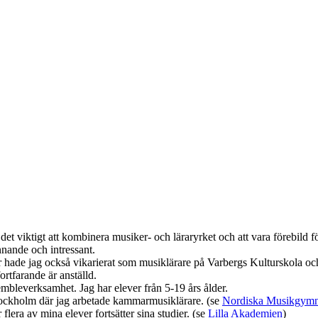
det viktigt att kombinera musiker- och läraryrket och att vara förebil
nnande och intressant.
hade jag också vikarierat som musiklärare på Varbergs Kulturskola o
ortfarande är anställd.
embleverksamhet. Jag har elever från 5-19 års ålder.
ckholm där jag arbetade kammarmusiklärare. (se
Nordiska Musikgymn
era av mina elever fortsätter sina studier. (se
Lilla Akademien
)