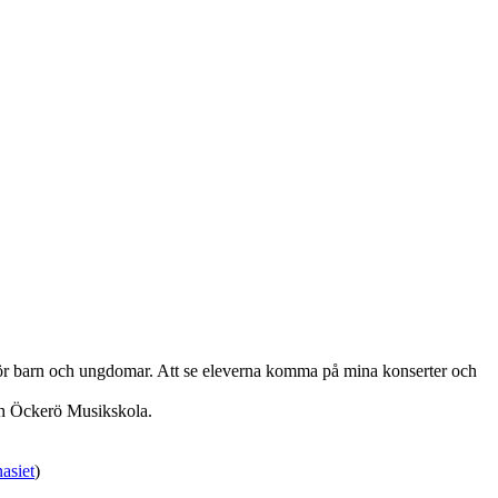
d för barn och ungdomar. Att se eleverna komma på mina konserter och
ch Öckerö Musikskola.
asiet
)