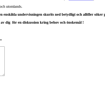
 och utomlands.
nskilda undervisningen skurits ned betydligt och alltfler söker pr
rna av dig för en diskussion kring behov och önskemål !
*